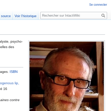
Se connecter
R
e source
Voir l’historique
e
c
h
e
r
alyste, psycho-
celles des
c
h
e
r
pages.
ISBN
ogenous lip,
ré 16
maines contre