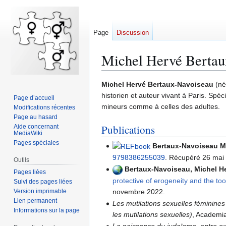
Page
Discussion
Michel Hervé Bertau
Aller
Aller
Michel Hervé Bertaux-Navoiseau
(né
à
à
historien et auteur vivant à Paris. Spéc
Page d’accueil
la
la
mineurs comme à celles des adultes.
Modifications récentes
navigation
recherche
Page au hasard
Publications
Aide concernant
MediaWiki
Pages spéciales
Bertaux-Navoiseau 
9798386255039
. Récupéré 26 mai
Outils
Bertaux-Navoiseau, Michel H
Pages liées
protective of erogeneity and the too
Suivi des pages liées
Version imprimable
novembre 2022.
Lien permanent
Les mutilations sexuelles féminines
Informations sur la page
les mutilations sexuelles)
, Academi