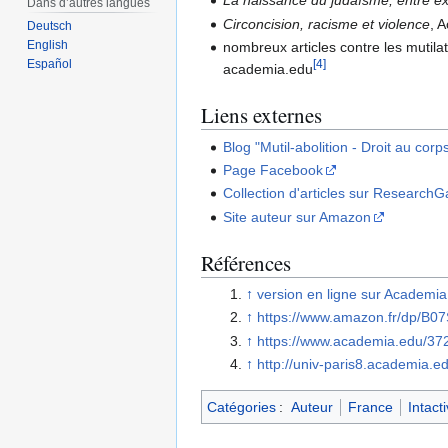
La naissance du judaïsme, entre e
Dans d’autres langues
Circoncision, racisme et violence
, 
Deutsch
English
nombreux articles contre les mutilat
Español
[
4
]
academia.edu
Liens externes
Blog "Mutil-abolition - Droit au corp
Page Facebook
Collection d'articles sur ResearchG
Site auteur sur Amazon
Références
↑
version en ligne sur Academi
↑
https://www.amazon.fr/dp/B
↑
https://www.academia.edu/37
↑
http://univ-paris8.academia.
Catégories
:
Auteur
France
Intacti