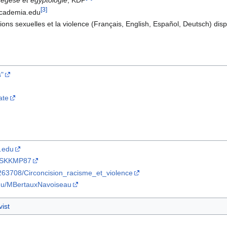
xégèse et égyptologie
, KDP
[
3
]
Academia.edu
ions sexuelles et la violence (Français, English, Español, Deutsch) dis
s"
ate
a.edu
07SKKMP87
263708/Circoncision_racisme_et_violence
edu/MBertauxNavoiseau
vist