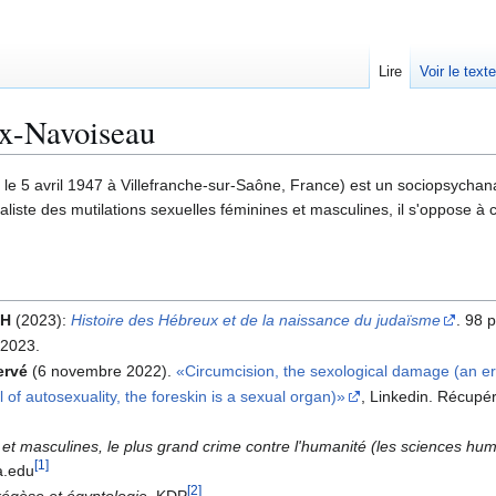
Lire
Voir le text
x-Navoiseau
 le 5 avril 1947 à Villefranche-sur-Saône, France) est un sociopsychan
ialiste des mutilations sexuelles féminines et masculines, il s'oppose à 
MH
(2023):
Histoire des Hébreux et de la naissance du judaïsme
. 98 
 2023.
ervé
(6 novembre 2022).
Circumcision, the sexological damage (an er
l of autosexuality, the foreskin is a sexual organ)
, Linkedin. Récupé
 et masculines, le plus grand crime contre l'humanité (les sciences hu
[
1
]
a.edu
[
2
]